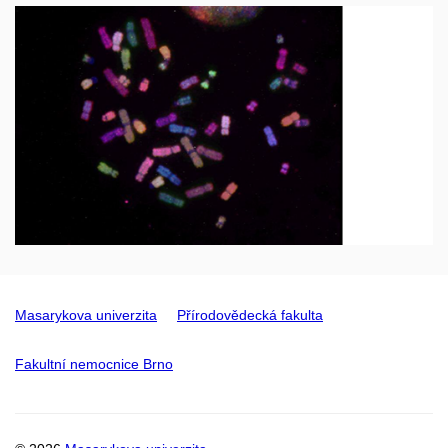
Masarykova univerzita
Přírodovědecká fakulta
Fakultní nemocnice Brno