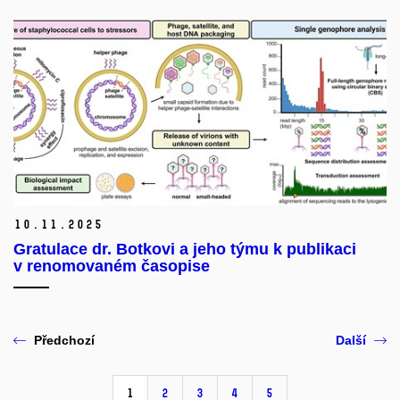
10.
11.
2025
Gratulace dr. Botkovi a jeho týmu k publikaci
v renomovaném časopise
Předchozí
Další
1
2
3
4
5