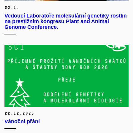
23.
1.
Vedoucí Laboratoře molekulární genetiky rostlin
na prestižním kongresu Plant and Animal
Genome Conference.
22.
12.
2025
Vánoční přání